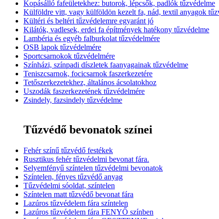
Kopásálló fafeületekhez: butorok, lépcsők, padlók tűzvédelme
Külföldre vitt, vagy külföldön kezelt fa, nád, textil anyagok tű
Kültéri és beltéri tűzvédelemre egyaránt jó
Kilátók, vadlesek, erdei fa építmények hatékony tűzvédelme
Lambéria és egyéb falburkolat tűzvédelmére
OSB lapok tűzvédelmére
Sportcsarnokok tűzvédelmére
Színházi, színpadi díszletek faanyagainak tűzvédelme
Teniszcsarnok, focicsarnok faszerkezetére
Tetőszerkezetekhez, általános ácsolatokhoz
Uszodák faszerkezetének tűzvédelmére
Zsindely, fazsindely tűzvédelme
Tűzvédő bevonatok színei
Fehér színű tűzvédő festékek
Rusztikus fehér tűzvédelmi bevonat fára.
Selyemfényű színtelen tűzvédelmi bevonatok
Színtelen, fényes tűzvédő anyag
Tűzvédelmi sóoldat, színtelen
Színtelen matt tűzvédő bevonat fára
Lazúros tűzvédelem fára színtelen
Lazúros tűzvédelem fára FENYŐ színben