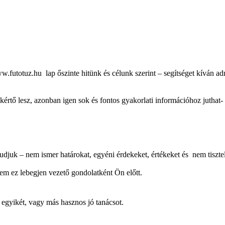
w.futotuz.hu lap őszinte hitünk és célunk szerint – segítséget kíván a
rtő lesz, azonban igen sok és fontos gyakorlati információhoz juthat-
udjuk – nem ismer határokat, egyéni érdekeket, értékeket és nem tisztel
rem ez lebegjen vezető gondolatként Ön előtt.
k egyikét, vagy más hasznos jó tanácsot.