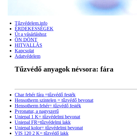
Tűzvédelem.info
ÉRDEKESSÉGEK
Út a vásárláshoz
ÖN DÖNT
HITVALLÁS
Kapcsolat
Adatvédelem
Tűzvédő anyagok névsora: fára
Char fehér fára =tűzvédő festék
Hensotherm szintelen = tűzvédő bevonat
Hensotherm fehér= tűzvédő festék
Pyronatur, a nagyszerű
Uniepal 1 K= tűzvédelmi bevonat
Uniepal FR=tűzvédelmi lakk
Uniepal kolor= tűzvédelmi bevonat
VIS 120 2 K= tűzvédő lakk