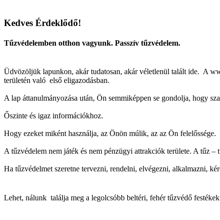
Kedves Érdeklődő!
Tűzvédelemben otthon vagyunk. Passzív tűzvédelem.
Üdvözöljük lapunkon, akár tudatosan, akár véletlenül talált ide. A ww
területén való első eligazodásban.
A lap áttanulmányozása után, Ön semmiképpen se gondolja, hogy szaké
Őszinte és igaz információkhoz.
Hogy ezeket miként használja, az Önön múlik, az az Ön felelőssége.
A tűzvédelem nem játék és nem pénzügyi attrakciók területe. A tűz – t
Ha tűzvédelmet szeretne tervezni, rendelni, elvégezni, alkalmazni, ké
Lehet, nálunk találja meg a legolcsóbb beltéri, fehér tűzvédő festéke