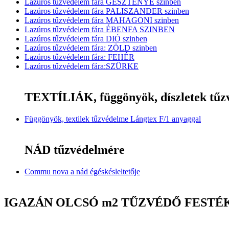
Lazúros tűzvédelem fára GESZTENYE szinben
Lazúros tűzvédelem fára PALISZANDER szinben
Lazúros tűzvédelem fára MAHAGONI szinben
Lazúros tűzvédelem fára ÉBENFA SZINBEN
Lazúros tűzvédelem fára DIÓ szinben
Lazúros tűzvédelem fára: ZÖLD szinben
Lazúros tűzvédelem fára: FEHÉR
Lazúros tűzvédelem fára:SZÜRKE
TEXTÍLIÁK, függönyök, díszletek tűz
Függönyök, textilek tűzvédelme Lángtex F/1 anyaggal
NÁD tűzvédelmére
Commu nova a nád égéskésleltetője
IGAZÁN OLCSÓ m2 TŰZVÉDŐ FESTÉ