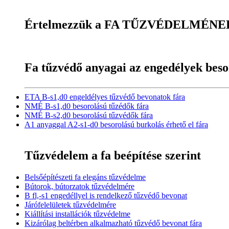
Értelmezzük a FA TŰZVÉDELMÉNEK 
Fa tűzvédő anyagai az engedélyek beso
ETA B-s1,d0 engeldélyes tűzvédő bevonatok fára
NMÉ B-s1,d0 besorolású tűzédők fára
NMÉ B-s2,d0 besorolású tűzvédők fára
A1 anyaggal A2-s1-d0 besorolású burkolás érhető el fára
Tűzvédelem a fa beépítése szerint
Belsőépítészeti fa elegáns tűzvédelme
Bútorok, bútorzatok tűzvédelmére
B fl,-s1 engedéllyel is rendelkező tűzvédő bevonat
Járófelelületek tűzvédelmére
Kiállítási installációk tűzvédelme
Kizárólag beltérben alkalmazható tűzvédő bevonat fára