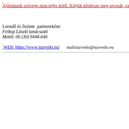
Ajánlatunk szövege nem teljes körű. Kérjük kérdezze meg orvosát, vag
Leendő és őszinte partnereként:
Fellegi László tanácsadó
Mobil: 06 (30) 9448-646
https://www.tuzvedo.eu/
WEB:
mail:tuzvedo@tuzvedo.eu