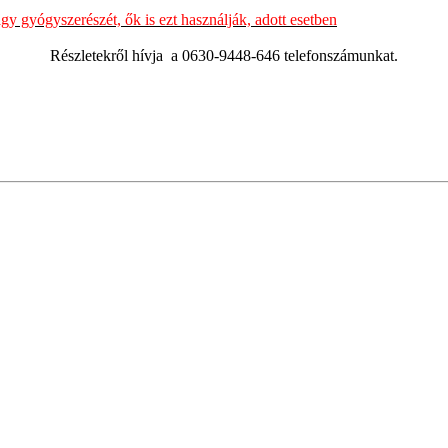
y gyógyszerészét, ők is ezt használják, adott esetben
Részletekről hívja a 0630-9448-646 telefonszámunkat.